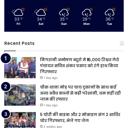
33
34
35
29
36
℃
℃
℃
℃
℃
Fri
Sat
Sun
Mon
Tue
Recent Posts
निगरानी अन्वेषण ब्यूरो ने ₹15,000 रिश्वत लेते
पंचायत सचिव शंकर प्रसाद को रंगे हाथ किया
गिरफ्तार
1 day ago
चौक थाना मोड़ पर चाय दुकानों के साथ कई
अन्य अवैध कब्जों से बढ़ी परेशानी, थम नहीं रही
जाम की रफ्तार
1 day ago
5 चोरी की बाइक और 2 मोबाइल संग 2 शातिर
चोर गिरफ्तार, भेजे गए जेल
2 weeks ago