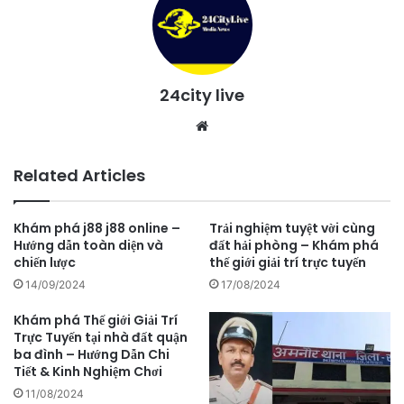
24city live
Website
Related Articles
Khám phá j88 j88 online –
Trải nghiệm tuyệt vời cùng
Hướng dẫn toàn diện và
đất hải phòng – Khám phá
chiến lược
thế giới giải trí trực tuyến
14/09/2024
17/08/2024
Khám phá Thế giới Giải Trí
Trực Tuyến tại nhà đất quận
ba đình – Hướng Dẫn Chi
Tiết & Kinh Nghiệm Chơi
11/08/2024