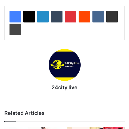
LinkedIn
Tumblr
Pinterest
Reddit
VKontakte
Share via Email
Print
24city live
Website
Related Articles