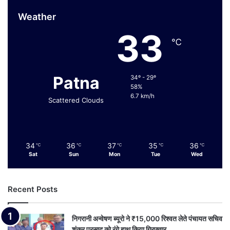
Weather
33
℃
Patna
34º - 29º
58%
6.7 km/h
Scattered Clouds
34
36
37
35
36
℃
℃
℃
℃
℃
Sat
Sun
Mon
Tue
Wed
Recent Posts
निगरानी अन्वेषण ब्यूरो ने ₹15,000 रिश्वत लेते पंचायत सचिव
शंकर प्रसाद को रंगे हाथ किया गिरफ्तार