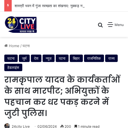
शास्त्री भवन में गूंजा स्वच्छता का शंखनाद: नुक्कड़ नाटक के जरिए विधायी विभाग ने पेश की मिसाल
Search for
Menu
Home
/
घटना
घटना
जुर्म
देश
न्यूज़
पटना
बिहार
राजनितिक
राज्य
हेडलाइंस
रामकृपाल यादव के कार्यकर्ताओं
के साथ मारपीट; अभियुक्तों के
पहचान कर धर पकड़ करने में
जुटी पुलिस।
24city Live
02/06/2024
200
1 minute read