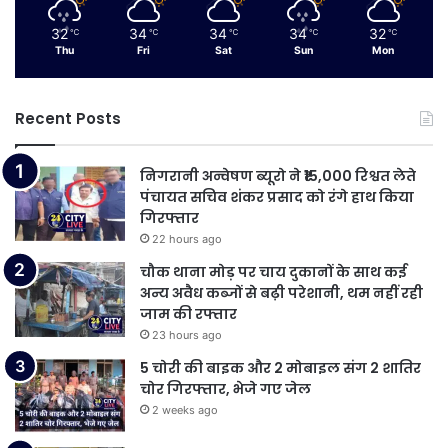
32
34
34
34
32
℃
℃
℃
℃
℃
Thu
Fri
Sat
Sun
Mon
Recent Posts
निगरानी अन्वेषण ब्यूरो ने ₹15,000 रिश्वत लेते
पंचायत सचिव शंकर प्रसाद को रंगे हाथ किया
गिरफ्तार
22 hours ago
चौक थाना मोड़ पर चाय दुकानों के साथ कई
अन्य अवैध कब्जों से बढ़ी परेशानी, थम नहीं रही
जाम की रफ्तार
23 hours ago
5 चोरी की बाइक और 2 मोबाइल संग 2 शातिर
चोर गिरफ्तार, भेजे गए जेल
2 weeks ago