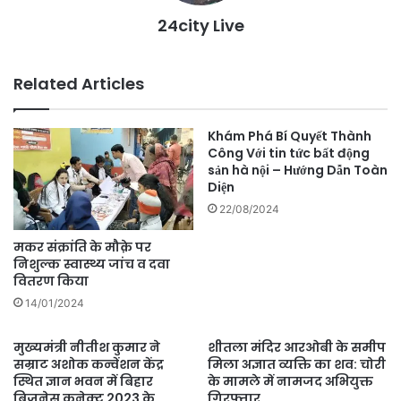
24city Live
Related Articles
Khám Phá Bí Quyết Thành
Công Với tin tức bất động
sản hà nội – Hướng Dẫn Toàn
Diện
22/08/2024
मकर संक्रांति के मौक़े पर
निशुल्क स्वास्थ्य जांच व दवा
वितरण किया
14/01/2024
मुख्यमंत्री नीतीश कुमार ने
शीतला मंदिर आरओबी के समीप
सम्राट अशोक कन्वेंशन केंद्र
मिला अज्ञात व्यक्ति का शव: चोरी
स्थित ज्ञान भवन में बिहार
के मामले में नामजद अभियुक्त
बिजनेस कनेक्ट 2023 के
गिरफ्तार