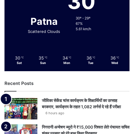
30
Patna
30º - 29º
67%
5.61 km/h
Scattered Clouds
30
35
34
36
36
℃
℃
℃
℃
℃
Sat
Sun
Mon
Tue
Wed
Recent Posts
जीविका सेकेंड चांस कार्यक्रम के शिक्षार्थियों का उत्साह
बरकरार, कार्यक्रम के तहत 1,082 लर्नर्स दे रहे हैं परीक्षा
6 hours ago
निगरानी अन्वेषण ब्यूरो ने ₹15,000 रिश्वत लेते पंचायत सचिव
शंकर प्रसाद को रंगे हाथ किया गिरफ्तार