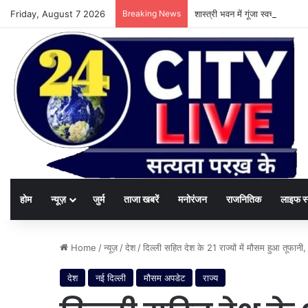
Friday, August 7 2026
Breaking News
शास्त्री भवन में गूंजा स्वच्छता का
होम
न्यूज़
जुर्म
ताजा खबरें
मनोरंजन
राजनितिक
लाइफ स
Home
/
न्यूज़
/
देश
/
दिल्ली सहित देश के 21 राज्यों में मौसम हुआ तूफानी
देश
नई दिल्ली
मौसम अपडेट
राज्य