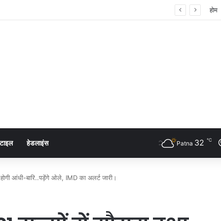
 शंखनाद: नुक्कड़ नाटक के जरिए विधायी विभाग ने पेश की मिसाल
होम
℃
32
्टाइल
हेडलाइंस
Patna
, होगी आंधी-बारि..पड़ेंगे ओले, IMD का अलर्ट जारी।