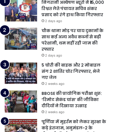
निगरानी अन्वेषण ब्यूरो ने ₹15,000
रिश्वत लेते पंचायत सचिव शंकर
प्रसाद को रंगे हाथ किया गिरफ्तार
2 days ago
चौक थाना मोड़ पर चाय दुकानों के
साथ कई अन्य अवैध कब्जों से बढ़ी
परेशानी, थम नहीं रही जाम की
रफ्तार
2 days ago
5 चोरी की बाइक और 2 मोबाइल
संग 2 शातिर चोर गिरफ्तार, भेजे
गए जेल
2 weeks ago
BBOSE की प्रायोगिक परीक्षा शुरू:
‘रिमोट सेकंड चांस’ की जीविका
दीदियों ने दिखाया उत्साह
2 weeks ago
पूर्णिया में मुहर्रम को लेकर सुरक्षा के
कड़े इंतजाम, अनुमंडल-2 के