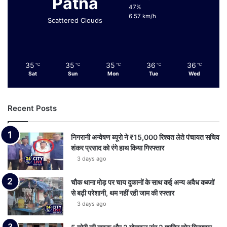
Patna
47%
6.57 km/h
Scattered Clouds
35
35
35
36
36
℃
℃
℃
℃
℃
Sat
Sun
Mon
Tue
Wed
Recent Posts
निगरानी अन्वेषण ब्यूरो ने ₹15,000 रिश्वत लेते पंचायत सचिव
शंकर प्रसाद को रंगे हाथ किया गिरफ्तार
3 days ago
चौक थाना मोड़ पर चाय दुकानों के साथ कई अन्य अवैध कब्जों
से बढ़ी परेशानी, थम नहीं रही जाम की रफ्तार
3 days ago