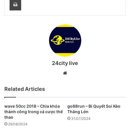
24city live
Website
Related Articles
wave 50cc 2018 – Chìa khóa
go88run – Bí Quyết Soi Kèo
thành công trong cá cược thể
Thắng Lớn
thao
31/07/2024
29/08/2024