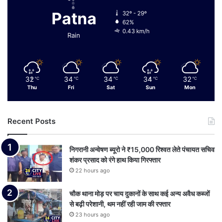
Patna
32º - 29º
62%
0.43 km/h
Rain
32
34
34
34
32
℃
℃
℃
℃
℃
Thu
Fri
Sat
Sun
Mon
Recent Posts
निगरानी अन्वेषण ब्यूरो ने ₹15,000 रिश्वत लेते पंचायत सचिव
शंकर प्रसाद को रंगे हाथ किया गिरफ्तार
22 hours ago
चौक थाना मोड़ पर चाय दुकानों के साथ कई अन्य अवैध कब्जों
से बढ़ी परेशानी, थम नहीं रही जाम की रफ्तार
23 hours ago