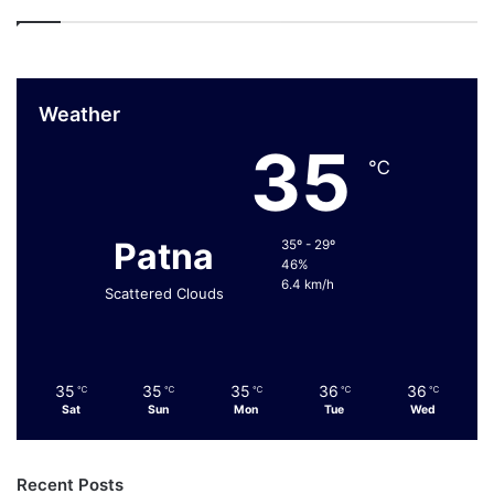
Weather
35
℃
Patna
35º - 29º
46%
6.4 km/h
Scattered Clouds
35
35
35
36
36
℃
℃
℃
℃
℃
Sat
Sun
Mon
Tue
Wed
Recent Posts